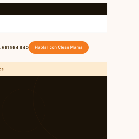
 681 964 840
Hablar con Clean Mama
os.