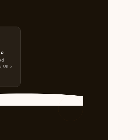
to
ad
, UK o